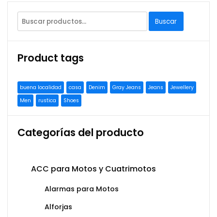
Buscar
Product tags
buena localidad
casa
Denim
Gray Jeans
Jeans
Jewellery
Men
rustica
Shoes
Categorías del producto
ACC para Motos y Cuatrimotos
Alarmas para Motos
Alforjas