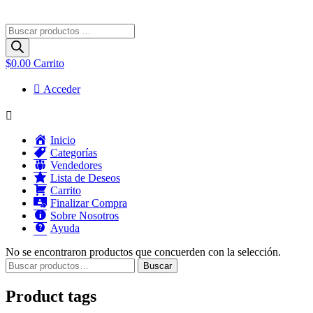
Búsqueda
de
productos
$
0.00
Carrito
Acceder
Menú
Inicio
Categorías
Vendedores
Lista de Deseos
Carrito
Finalizar Compra
Sobre Nosotros
Ayuda
No se encontraron productos que concuerden con la selección.
Buscar
Buscar
por:
Product tags