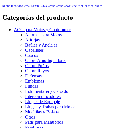
buena localidad
casa
Denim
Gray Jeans
Jeans
Jewellery
Men
rustica
Shoes
Categorías del producto
ACC para Motos y Cuatrimotos
Alarmas para Motos
Alforjas
Baúles y Anclajes
Caballetes
Cascos
Cubre Amortiguadores
Cubre Puños
Cubre Rayos
Defensas
Emblemas
Fundas
Indumentaria y Calzado
Intercomunicadores
Lingas de Equipaje
Lingas y Trabas para Motos
Mochilas y Bolsos
Otros
Pads para Manubrios
Parabrisas