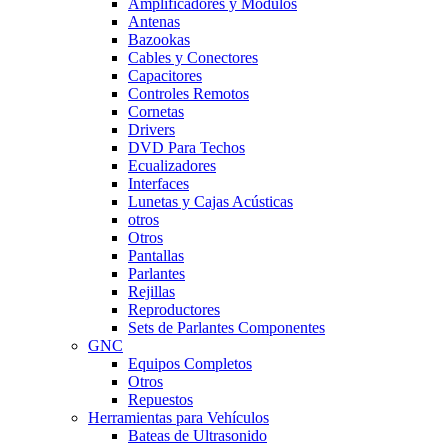
Amplificadores y Módulos
Antenas
Bazookas
Cables y Conectores
Capacitores
Controles Remotos
Cornetas
Drivers
DVD Para Techos
Ecualizadores
Interfaces
Lunetas y Cajas Acústicas
otros
Otros
Pantallas
Parlantes
Rejillas
Reproductores
Sets de Parlantes Componentes
GNC
Equipos Completos
Otros
Repuestos
Herramientas para Vehículos
Bateas de Ultrasonido