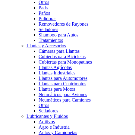
Otros
Pads
Paños
Pulidoras
Removedores de Rayones
Selladores
Shampoo para Autos
Tratamientos
Llantas y Accesorios
Cámaras para Llantas
Cubiertas para Bicicletas
Cubiertas para Monopatines
Llantas Agrícolas
Llantas Industriales
Llantas para Automotores
Llantas para Cuatrimotos
Llantas para Motos
Neumáticos para Aviones
Neumáticos para Camiones
Otros
Selladores
Lubricantes y Fluidos
Aditivos
Agro e Industria
Autos y Camionetas