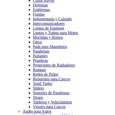
Cubre Rayos
Defensas
Emblemas
Fundas
Indumentaria y Calzado
Intercomunicadores
Lingas de Equipaje
Lingas y Trabas para Motos
Mochilas y Bolsos
Otros
Pads para Manubrios
Parabrisas
Parlantes
Pisaderas
Protectores de Radiadores
Rampas
Redes de Pulpo
Repuestos para Cascos
Simil Turbo
Sliders
Soportes de Parabrisas
Straps
Tableros y Velocímetros
Visores para Cascos
Audio para Autos