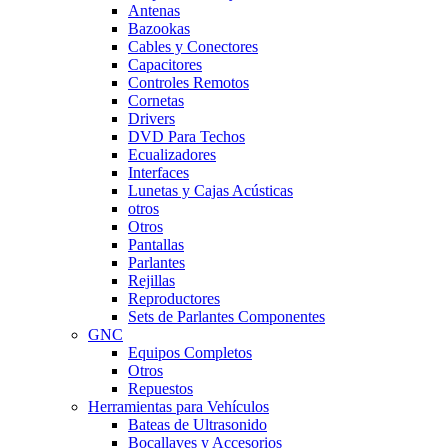
Antenas
Bazookas
Cables y Conectores
Capacitores
Controles Remotos
Cornetas
Drivers
DVD Para Techos
Ecualizadores
Interfaces
Lunetas y Cajas Acústicas
otros
Otros
Pantallas
Parlantes
Rejillas
Reproductores
Sets de Parlantes Componentes
GNC
Equipos Completos
Otros
Repuestos
Herramientas para Vehículos
Bateas de Ultrasonido
Bocallaves y Accesorios