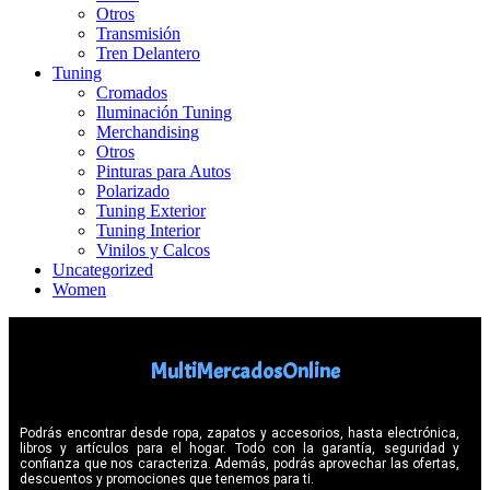
Otros
Transmisión
Tren Delantero
Tuning
Cromados
Iluminación Tuning
Merchandising
Otros
Pinturas para Autos
Polarizado
Tuning Exterior
Tuning Interior
Vinilos y Calcos
Uncategorized
Women
MultiMercadosOnline
Podrás encontrar desde ropa, zapatos y accesorios, hasta electrónica,
libros y artículos para el hogar. Todo con la garantía, seguridad y
confianza que nos caracteriza. Además, podrás aprovechar las ofertas,
descuentos y promociones que tenemos para ti.