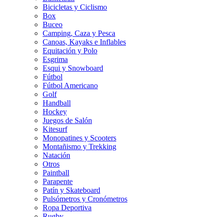
Bicicletas y Ciclismo
Box
Buceo
Camping, Caza y Pesca
Canoas, Kayaks e Inflables
Equitación y Polo
Esgrima
Esqui y Snowboard
Fútbol
Fútbol Americano
Golf
Handball
Hockey
Juegos de Salón
Kitesurf
Monopatines y Scooters
Montañismo y Trekking
Natación
Otros
Paintball
Parapente
Patín y Skateboard
Pulsómetros y Cronómetros
Ropa Deportiva
Rugby