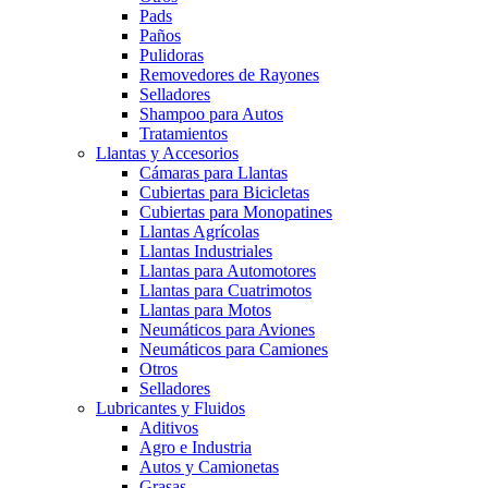
Pads
Paños
Pulidoras
Removedores de Rayones
Selladores
Shampoo para Autos
Tratamientos
Llantas y Accesorios
Cámaras para Llantas
Cubiertas para Bicicletas
Cubiertas para Monopatines
Llantas Agrícolas
Llantas Industriales
Llantas para Automotores
Llantas para Cuatrimotos
Llantas para Motos
Neumáticos para Aviones
Neumáticos para Camiones
Otros
Selladores
Lubricantes y Fluidos
Aditivos
Agro e Industria
Autos y Camionetas
Grasas