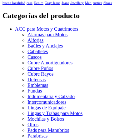
buena localidad
casa
Denim
Gray Jeans
Jeans
Jewellery
Men
rustica
Shoes
Categorías del producto
ACC para Motos y Cuatrimotos
Alarmas para Motos
Alforjas
Baúles y Anclajes
Caballetes
Cascos
Cubre Amortiguadores
Cubre Puños
Cubre Rayos
Defensas
Emblemas
Fundas
Indumentaria y Calzado
Intercomunicadores
Lingas de Equipaje
Lingas y Trabas para Motos
Mochilas y Bolsos
Otros
Pads para Manubrios
Parabrisas