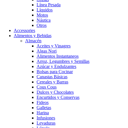
Línea Pesada
Líquidos
Motos
Náutica
Otros
Accessories
Alimentos y Bebidas
Almacén
Aceites y Vinagres
Algas Nori
Alimentos Instantaneos
Arroz, Legumbres y Semillas
Azúcar y Endulzantes
Bolsas para Cocinar
Canastas Básicas
Cereales y Barras
Cous Cous
Dulces y Chocolates
Encurtidos y Conservas
Fideos
Galletas
Harina
Infusiones
Levaduras