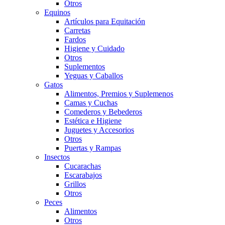
Otros
Equinos
Artículos para Equitación
Carretas
Fardos
Higiene y Cuidado
Otros
Suplementos
Yeguas y Caballos
Gatos
Alimentos, Premios y Suplemenos
Camas y Cuchas
Comederos y Bebederos
Estética e Higiene
Juguetes y Accesorios
Otros
Puertas y Rampas
Insectos
Cucarachas
Escarabajos
Grillos
Otros
Peces
Alimentos
Otros