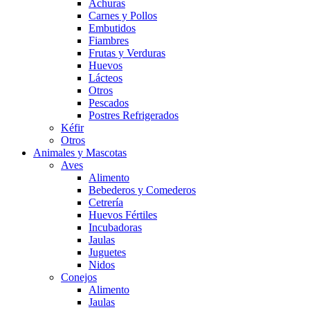
Achuras
Carnes y Pollos
Embutidos
Fiambres
Frutas y Verduras
Huevos
Lácteos
Otros
Pescados
Postres Refrigerados
Kéfir
Otros
Animales y Mascotas
Aves
Alimento
Bebederos y Comederos
Cetrería
Huevos Fértiles
Incubadoras
Jaulas
Juguetes
Nidos
Conejos
Alimento
Jaulas