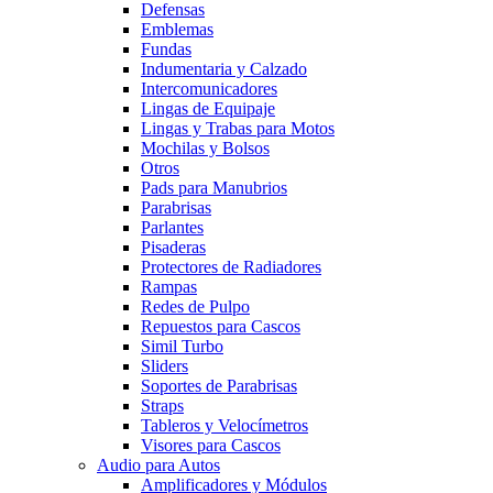
Defensas
Emblemas
Fundas
Indumentaria y Calzado
Intercomunicadores
Lingas de Equipaje
Lingas y Trabas para Motos
Mochilas y Bolsos
Otros
Pads para Manubrios
Parabrisas
Parlantes
Pisaderas
Protectores de Radiadores
Rampas
Redes de Pulpo
Repuestos para Cascos
Simil Turbo
Sliders
Soportes de Parabrisas
Straps
Tableros y Velocímetros
Visores para Cascos
Audio para Autos
Amplificadores y Módulos