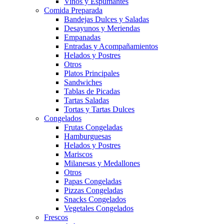
Vinos y Espumantes
Comida Preparada
Bandejas Dulces y Saladas
Desayunos y Meriendas
Empanadas
Entradas y Acompañamientos
Helados y Postres
Otros
Platos Principales
Sandwiches
Tablas de Picadas
Tartas Saladas
Tortas y Tartas Dulces
Congelados
Frutas Congeladas
Hamburguesas
Helados y Postres
Mariscos
Milanesas y Medallones
Otros
Papas Congeladas
Pizzas Congeladas
Snacks Congelados
Vegetales Congelados
Frescos