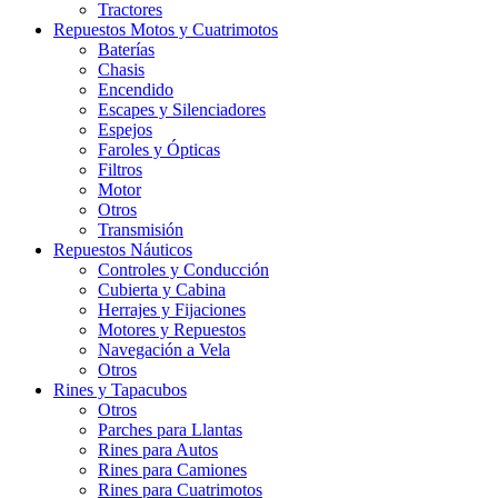
Tractores
Repuestos Motos y Cuatrimotos
Baterías
Chasis
Encendido
Escapes y Silenciadores
Espejos
Faroles y Ópticas
Filtros
Motor
Otros
Transmisión
Repuestos Náuticos
Controles y Conducción
Cubierta y Cabina
Herrajes y Fijaciones
Motores y Repuestos
Navegación a Vela
Otros
Rines y Tapacubos
Otros
Parches para Llantas
Rines para Autos
Rines para Camiones
Rines para Cuatrimotos