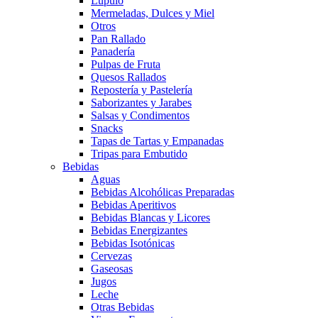
Lúpulo
Mermeladas, Dulces y Miel
Otros
Pan Rallado
Panadería
Pulpas de Fruta
Quesos Rallados
Repostería y Pastelería
Saborizantes y Jarabes
Salsas y Condimentos
Snacks
Tapas de Tartas y Empanadas
Tripas para Embutido
Bebidas
Aguas
Bebidas Alcohólicas Preparadas
Bebidas Aperitivos
Bebidas Blancas y Licores
Bebidas Energizantes
Bebidas Isotónicas
Cervezas
Gaseosas
Jugos
Leche
Otras Bebidas