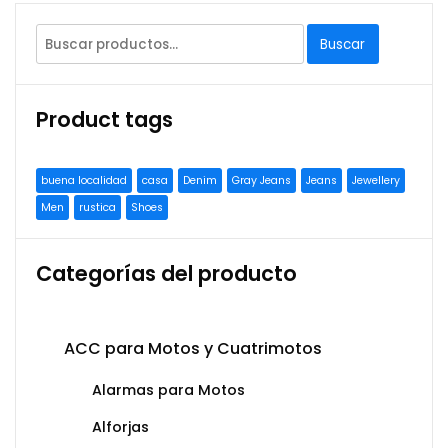
Buscar
Product tags
buena localidad
casa
Denim
Gray Jeans
Jeans
Jewellery
Men
rustica
Shoes
Categorías del producto
ACC para Motos y Cuatrimotos
Alarmas para Motos
Alforjas