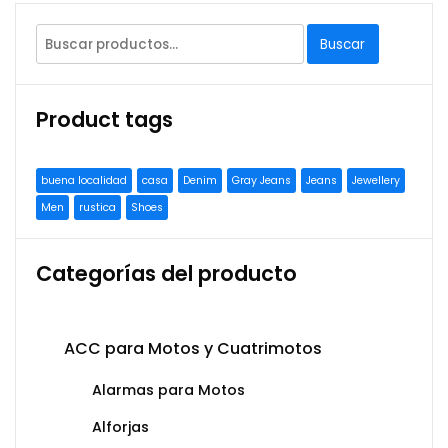
Buscar
Product tags
buena localidad
casa
Denim
Gray Jeans
Jeans
Jewellery
Men
rustica
Shoes
Categorías del producto
ACC para Motos y Cuatrimotos
Alarmas para Motos
Alforjas