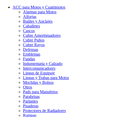
ACC para Motos y Cuatrimotos
Alarmas para Motos
Alforjas
Baúles y Anclajes
Caballetes
Cascos
Cubre Amortiguadores
Cubre Puños
Cubre Rayos
Defensas
Emblemas
Fundas
Indumentaria y Calzado
Intercomunicadores
Lingas de Equipaje
Lingas y Trabas para Motos
Mochilas y Bolsos
Otros
Pads para Manubrios
Parabrisas
Parlantes
Pisaderas
Protectores de Radiadores
Rampas