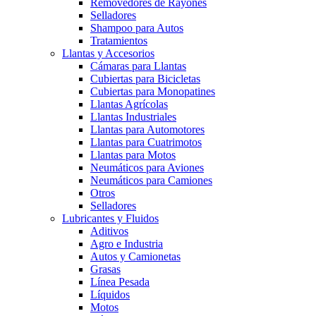
Removedores de Rayones
Selladores
Shampoo para Autos
Tratamientos
Llantas y Accesorios
Cámaras para Llantas
Cubiertas para Bicicletas
Cubiertas para Monopatines
Llantas Agrícolas
Llantas Industriales
Llantas para Automotores
Llantas para Cuatrimotos
Llantas para Motos
Neumáticos para Aviones
Neumáticos para Camiones
Otros
Selladores
Lubricantes y Fluidos
Aditivos
Agro e Industria
Autos y Camionetas
Grasas
Línea Pesada
Líquidos
Motos