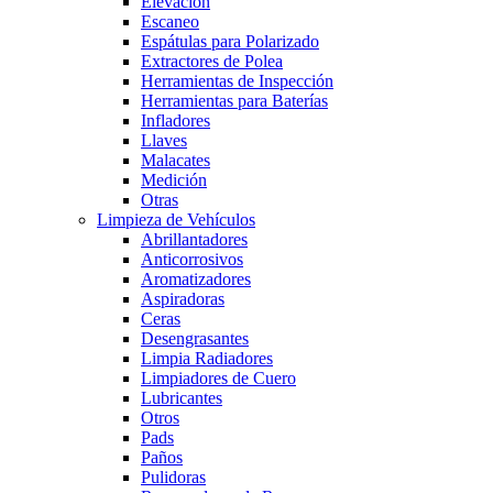
Elevación
Escaneo
Espátulas para Polarizado
Extractores de Polea
Herramientas de Inspección
Herramientas para Baterías
Infladores
Llaves
Malacates
Medición
Otras
Limpieza de Vehículos
Abrillantadores
Anticorrosivos
Aromatizadores
Aspiradoras
Ceras
Desengrasantes
Limpia Radiadores
Limpiadores de Cuero
Lubricantes
Otros
Pads
Paños
Pulidoras