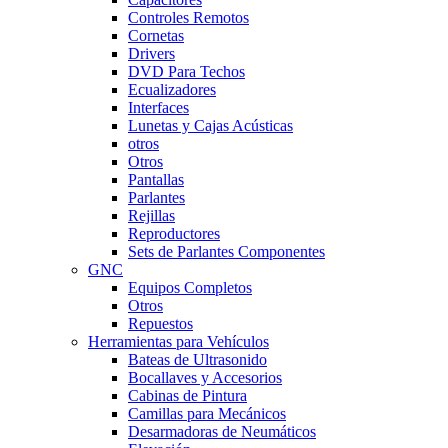
Controles Remotos
Cornetas
Drivers
DVD Para Techos
Ecualizadores
Interfaces
Lunetas y Cajas Acústicas
otros
Otros
Pantallas
Parlantes
Rejillas
Reproductores
Sets de Parlantes Componentes
GNC
Equipos Completos
Otros
Repuestos
Herramientas para Vehículos
Bateas de Ultrasonido
Bocallaves y Accesorios
Cabinas de Pintura
Camillas para Mecánicos
Desarmadoras de Neumáticos