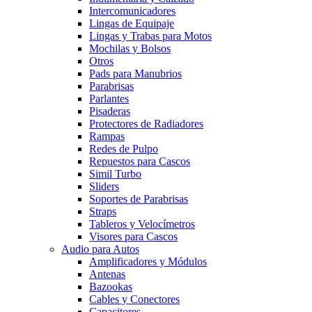
Intercomunicadores
Lingas de Equipaje
Lingas y Trabas para Motos
Mochilas y Bolsos
Otros
Pads para Manubrios
Parabrisas
Parlantes
Pisaderas
Protectores de Radiadores
Rampas
Redes de Pulpo
Repuestos para Cascos
Simil Turbo
Sliders
Soportes de Parabrisas
Straps
Tableros y Velocímetros
Visores para Cascos
Audio para Autos
Amplificadores y Módulos
Antenas
Bazookas
Cables y Conectores
Capacitores