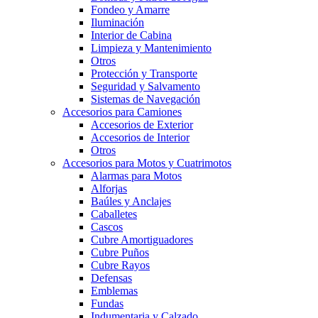
Fondeo y Amarre
Iluminación
Interior de Cabina
Limpieza y Mantenimiento
Otros
Protección y Transporte
Seguridad y Salvamento
Sistemas de Navegación
Accesorios para Camiones
Accesorios de Exterior
Accesorios de Interior
Otros
Accesorios para Motos y Cuatrimotos
Alarmas para Motos
Alforjas
Baúles y Anclajes
Caballetes
Cascos
Cubre Amortiguadores
Cubre Puños
Cubre Rayos
Defensas
Emblemas
Fundas
Indumentaria y Calzado