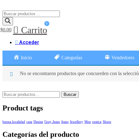
Búsqueda
de
productos
Carrito
$
0.00
Acceder
Inicio
Categorías
Vendedores
No se encontraron productos que concuerden con la selecció
Buscar
Buscar
por:
Product tags
buena localidad
casa
Denim
Gray Jeans
Jeans
Jewellery
Men
rustica
Shoes
Categorías del producto