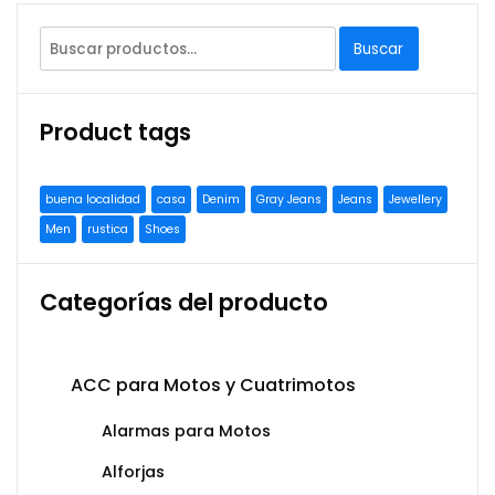
Buscar
Product tags
buena localidad
casa
Denim
Gray Jeans
Jeans
Jewellery
Men
rustica
Shoes
Categorías del producto
ACC para Motos y Cuatrimotos
Alarmas para Motos
Alforjas