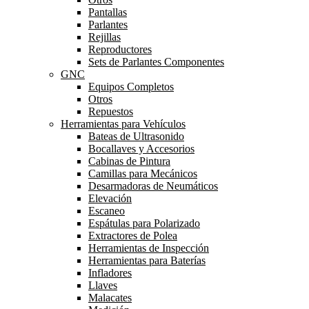
Pantallas
Parlantes
Rejillas
Reproductores
Sets de Parlantes Componentes
GNC
Equipos Completos
Otros
Repuestos
Herramientas para Vehículos
Bateas de Ultrasonido
Bocallaves y Accesorios
Cabinas de Pintura
Camillas para Mecánicos
Desarmadoras de Neumáticos
Elevación
Escaneo
Espátulas para Polarizado
Extractores de Polea
Herramientas de Inspección
Herramientas para Baterías
Infladores
Llaves
Malacates