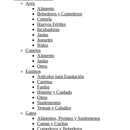
Aves
Alimento
Bebederos y Comederos
Cetrería
Huevos Fértiles
Incubadoras
Jaulas
Juguetes
Nidos
Conejos
Alimento
Jaulas
Otros
Equinos
Artículos para Equitación
Carretas
Fardos
Higiene y Cuidado
Otros
Suplementos
Yeguas y Caballos
Gatos
Alimentos, Premios y Suplemenos
Camas y Cuchas
Comederos y Bebederos