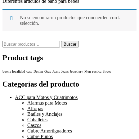
Diferentes artículos de baño para bebes
No se encontraron productos que concuerden con la
selección.
Buscar
Product tags
buena localidad
casa
Denim
Gray Jeans
Jeans
Jewellery
Men
rustica
Shoes
Categorías del producto
ACC para Motos y Cuatrimotos
Alarmas para Motos
Alforjas
Baúles y Anclajes
Caballetes
Cascos
Cubre Amortiguadores
Cubre Puños