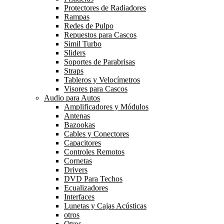
Protectores de Radiadores
Rampas
Redes de Pulpo
Repuestos para Cascos
Simil Turbo
Sliders
Soportes de Parabrisas
Straps
Tableros y Velocímetros
Visores para Cascos
Audio para Autos
Amplificadores y Módulos
Antenas
Bazookas
Cables y Conectores
Capacitores
Controles Remotos
Cornetas
Drivers
DVD Para Techos
Ecualizadores
Interfaces
Lunetas y Cajas Acústicas
otros
Otros