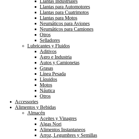
Llantas Industriales
Llantas para Automotores
Llantas para Cuatrimotos
Llantas para Motos
Neumáticos para Aviones
Neumáticos para Camiones
Otros
Selladores
Lubricantes y Fluidos
Aditivos
Agro e Industria
Autos y Camionetas
Grasas
Línea Pesada
Líquidos
Motos
Náutica
Otros
Accessories
Alimentos y Bebidas
Almacén
Aceites y Vinagres
Algas Nori
Alimentos Instantaneos
Arroz, Legumbres y Semillas