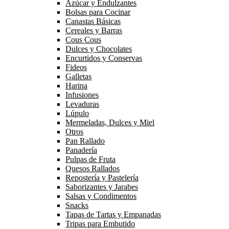
Azúcar y Endulzantes
Bolsas para Cocinar
Canastas Básicas
Cereales y Barras
Cous Cous
Dulces y Chocolates
Encurtidos y Conservas
Fideos
Galletas
Harina
Infusiones
Levaduras
Lúpulo
Mermeladas, Dulces y Miel
Otros
Pan Rallado
Panadería
Pulpas de Fruta
Quesos Rallados
Repostería y Pastelería
Saborizantes y Jarabes
Salsas y Condimentos
Snacks
Tapas de Tartas y Empanadas
Tripas para Embutido