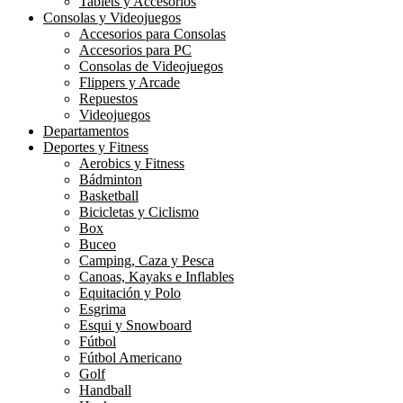
Tablets y Accesorios
Consolas y Videojuegos
Accesorios para Consolas
Accesorios para PC
Consolas de Videojuegos
Flippers y Arcade
Repuestos
Videojuegos
Departamentos
Deportes y Fitness
Aerobics y Fitness
Bádminton
Basketball
Bicicletas y Ciclismo
Box
Buceo
Camping, Caza y Pesca
Canoas, Kayaks e Inflables
Equitación y Polo
Esgrima
Esqui y Snowboard
Fútbol
Fútbol Americano
Golf
Handball