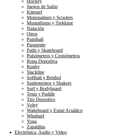
Hockey
Juegos de Salón
Kitesurf
Monopatines y Scooters
Montañismo y Trekking
Natación
Otros
Paintball
Parapente
Patín y Skateboard
Pulsómetros y Cronómetros
Ropa Deportiva
Rugby
Slackline
Softball y Beisbol
Suplementos y Shakers
Surf y Bodyboard
Tenis y Paddle
Tiro Deportivo
Voley
Wakeboard y Esqui Acuático
Windsurf
Yoga
Zapatillas
Electrónica, Audio y Video