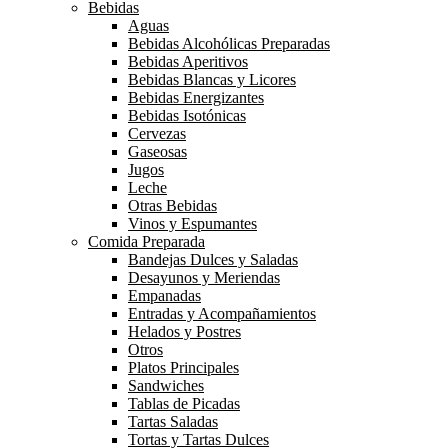
Bebidas
Aguas
Bebidas Alcohólicas Preparadas
Bebidas Aperitivos
Bebidas Blancas y Licores
Bebidas Energizantes
Bebidas Isotónicas
Cervezas
Gaseosas
Jugos
Leche
Otras Bebidas
Vinos y Espumantes
Comida Preparada
Bandejas Dulces y Saladas
Desayunos y Meriendas
Empanadas
Entradas y Acompañamientos
Helados y Postres
Otros
Platos Principales
Sandwiches
Tablas de Picadas
Tartas Saladas
Tortas y Tartas Dulces