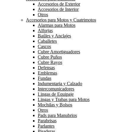
Accesorios de Exterior
Accesorios de Interior
Otros
Accesorios para Motos y Cuatrimotos
Alarmas para Motos
Alforjas
Baúles y Anclajes
Caballetes
Cascos
Cubre Amortiguadores
Cubre Puños
Cubre Rayos
Defensas
Emblemas
Fundas
Indumentaria y Calzado
Intercomunicadores
Lingas de Equipaje
Lingas y Trabas para Motos
Mochilas y Bolsos
Otros
Pads para Manubrios
Parabrisas
Parlantes
Pisaderas