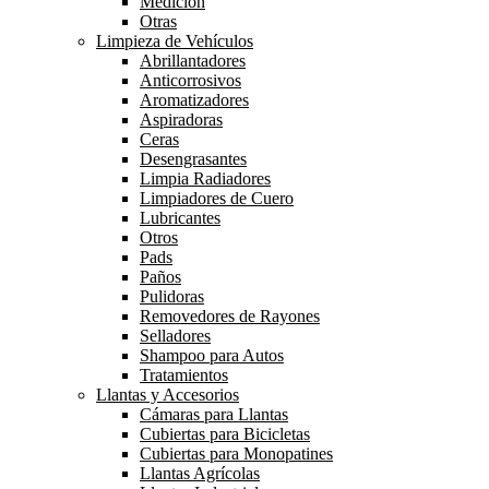
Medición
Otras
Limpieza de Vehículos
Abrillantadores
Anticorrosivos
Aromatizadores
Aspiradoras
Ceras
Desengrasantes
Limpia Radiadores
Limpiadores de Cuero
Lubricantes
Otros
Pads
Paños
Pulidoras
Removedores de Rayones
Selladores
Shampoo para Autos
Tratamientos
Llantas y Accesorios
Cámaras para Llantas
Cubiertas para Bicicletas
Cubiertas para Monopatines
Llantas Agrícolas