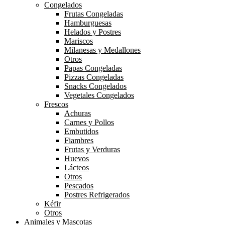
Congelados
Frutas Congeladas
Hamburguesas
Helados y Postres
Mariscos
Milanesas y Medallones
Otros
Papas Congeladas
Pizzas Congeladas
Snacks Congelados
Vegetales Congelados
Frescos
Achuras
Carnes y Pollos
Embutidos
Fiambres
Frutas y Verduras
Huevos
Lácteos
Otros
Pescados
Postres Refrigerados
Kéfir
Otros
Animales y Mascotas