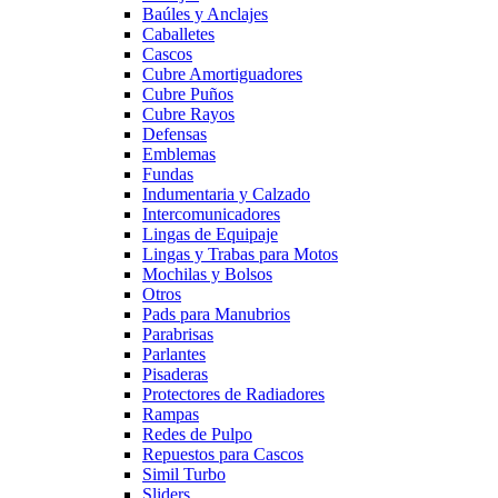
Baúles y Anclajes
Caballetes
Cascos
Cubre Amortiguadores
Cubre Puños
Cubre Rayos
Defensas
Emblemas
Fundas
Indumentaria y Calzado
Intercomunicadores
Lingas de Equipaje
Lingas y Trabas para Motos
Mochilas y Bolsos
Otros
Pads para Manubrios
Parabrisas
Parlantes
Pisaderas
Protectores de Radiadores
Rampas
Redes de Pulpo
Repuestos para Cascos
Simil Turbo
Sliders