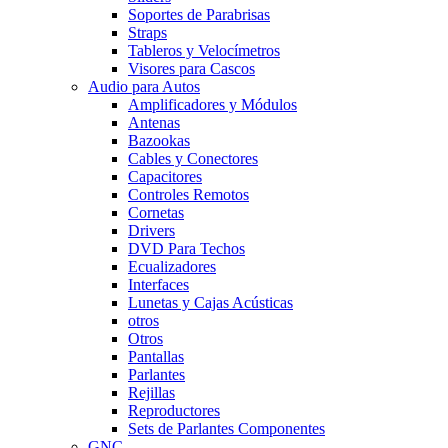
Soportes de Parabrisas
Straps
Tableros y Velocímetros
Visores para Cascos
Audio para Autos
Amplificadores y Módulos
Antenas
Bazookas
Cables y Conectores
Capacitores
Controles Remotos
Cornetas
Drivers
DVD Para Techos
Ecualizadores
Interfaces
Lunetas y Cajas Acústicas
otros
Otros
Pantallas
Parlantes
Rejillas
Reproductores
Sets de Parlantes Componentes
GNC