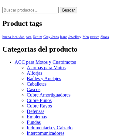
Buscar
Buscar
por:
Product tags
buena localidad
casa
Denim
Gray Jeans
Jeans
Jewellery
Men
rustica
Shoes
Categorías del producto
ACC para Motos y Cuatrimotos
Alarmas para Motos
Alforjas
Baúles y Anclajes
Caballetes
Cascos
Cubre Amortiguadores
Cubre Puños
Cubre Rayos
Defensas
Emblemas
Fundas
Indumentaria y Calzado
Intercomunicadores