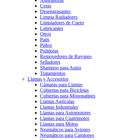
Aspiradoras
Ceras
Desengrasantes
Limpia Radiadores
Limpiadores de Cuero
Lubricantes
Otros
Pads
Paños
Pulidoras
Removedores de Rayones
Selladores
Shampoo para Autos
Tratamientos
Llantas y Accesorios
Cámaras para Llantas
Cubiertas para Bicicletas
Cubiertas para Monopatines
Llantas Agrícolas
Llantas Industriales
Llantas para Automotores
Llantas para Cuatrimotos
Llantas para Motos
Neumáticos para Aviones
Neumáticos para Camiones