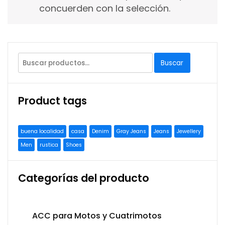
concuerden con la selección.
Buscar
Product tags
buena localidad
casa
Denim
Gray Jeans
Jeans
Jewellery
Men
rustica
Shoes
Categorías del producto
ACC para Motos y Cuatrimotos