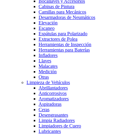
Bocallaves y Accesorios
Cabinas de Pintura
Camillas para Mecánicos
Desarmadoras de Neumáticos
Elevación
Escaneo
Espátulas para Polarizado
Extractores de Polea
Herramientas de Inspección
Herramientas para Baterías
Infladores
Llaves
Malacates
Medición
Otras
Limpieza de Vehículos
Abrillantadores
Anticorrosivos
Aromatizadores
Aspiradoras
Ceras
Desengrasantes
Limpia Radiadores
Limpiadores de Cuero
Lubricantes