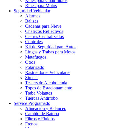
Rines para Cuatrimotos
Rines para Motos
Seguridad Vehicular
Alarmas
Balizas
Cadenas para Nieve
Chalecos Reflectivos
Cierres Centralizados
Controles
Kit de Seguridad para Autos
Lingas y Trabas para Motos
Matafuegos
Otros
Polarizado
Rastreadores Vehiculares
Sirenas
Testers de Alcoholemia
Topes de Estacionamiento
Traba Volantes
Tuercas Antirrobo
Service Programado
Alineación y Balanceo
Cambio de Batería
Filtros y Fluidos
Frenos