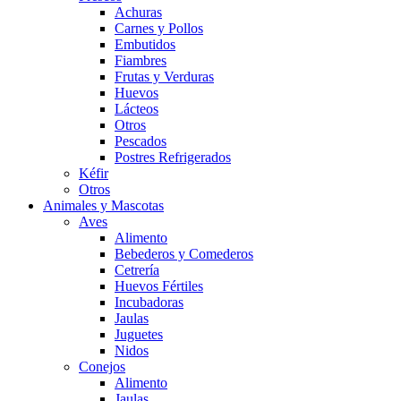
Achuras
Carnes y Pollos
Embutidos
Fiambres
Frutas y Verduras
Huevos
Lácteos
Otros
Pescados
Postres Refrigerados
Kéfir
Otros
Animales y Mascotas
Aves
Alimento
Bebederos y Comederos
Cetrería
Huevos Fértiles
Incubadoras
Jaulas
Juguetes
Nidos
Conejos
Alimento
Jaulas