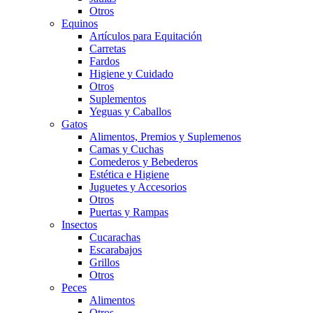
Otros
Equinos
Artículos para Equitación
Carretas
Fardos
Higiene y Cuidado
Otros
Suplementos
Yeguas y Caballos
Gatos
Alimentos, Premios y Suplemenos
Camas y Cuchas
Comederos y Bebederos
Estética e Higiene
Juguetes y Accesorios
Otros
Puertas y Rampas
Insectos
Cucarachas
Escarabajos
Grillos
Otros
Peces
Alimentos
Otros