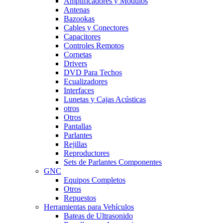
Amplificadores y Módulos
Antenas
Bazookas
Cables y Conectores
Capacitores
Controles Remotos
Cornetas
Drivers
DVD Para Techos
Ecualizadores
Interfaces
Lunetas y Cajas Acústicas
otros
Otros
Pantallas
Parlantes
Rejillas
Reproductores
Sets de Parlantes Componentes
GNC
Equipos Completos
Otros
Repuestos
Herramientas para Vehículos
Bateas de Ultrasonido