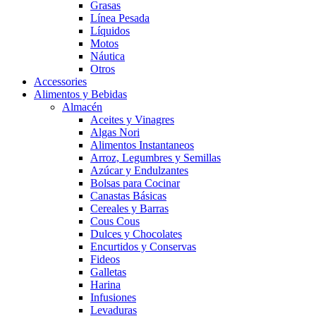
Grasas
Línea Pesada
Líquidos
Motos
Náutica
Otros
Accessories
Alimentos y Bebidas
Almacén
Aceites y Vinagres
Algas Nori
Alimentos Instantaneos
Arroz, Legumbres y Semillas
Azúcar y Endulzantes
Bolsas para Cocinar
Canastas Básicas
Cereales y Barras
Cous Cous
Dulces y Chocolates
Encurtidos y Conservas
Fideos
Galletas
Harina
Infusiones
Levaduras