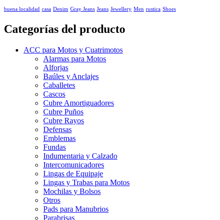
buena localidad
casa
Denim
Gray Jeans
Jeans
Jewellery
Men
rustica
Shoes
Categorías del producto
ACC para Motos y Cuatrimotos
Alarmas para Motos
Alforjas
Baúles y Anclajes
Caballetes
Cascos
Cubre Amortiguadores
Cubre Puños
Cubre Rayos
Defensas
Emblemas
Fundas
Indumentaria y Calzado
Intercomunicadores
Lingas de Equipaje
Lingas y Trabas para Motos
Mochilas y Bolsos
Otros
Pads para Manubrios
Parabrisas