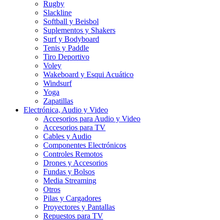
Rugby
Slackline
Softball y Beisbol
Suplementos y Shakers
Surf y Bodyboard
Tenis y Paddle
Tiro Deportivo
Voley
Wakeboard y Esqui Acuático
Windsurf
Yoga
Zapatillas
Electrónica, Audio y Video
Accesorios para Audio y Video
Accesorios para TV
Cables y Audio
Componentes Electrónicos
Controles Remotos
Drones y Accesorios
Fundas y Bolsos
Media Streaming
Otros
Pilas y Cargadores
Proyectores y Pantallas
Repuestos para TV