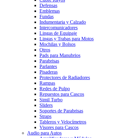
Defensas
Emblemas
Fundas
Indumentaria y Calzado
Intercomunicadores
Lingas de Equipaje
Lingas y Trabas para Motos
Mochilas y Bolsos
Otros
Pads para Manubrios
Parabrisas
Parlantes
Pisaderas
Protectores de Radiadores
Rampas
Redes de Pulpo
Repuestos para Cascos
Simil Turbo
Sliders
Soportes de Parabrisas
Straps
Tableros y Velocímetros
Visores para Cascos
Audio para Autos