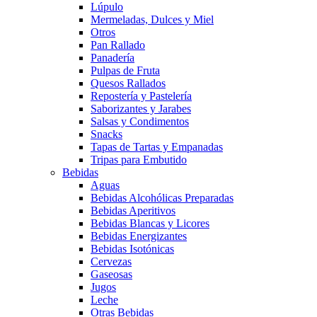
Lúpulo
Mermeladas, Dulces y Miel
Otros
Pan Rallado
Panadería
Pulpas de Fruta
Quesos Rallados
Repostería y Pastelería
Saborizantes y Jarabes
Salsas y Condimentos
Snacks
Tapas de Tartas y Empanadas
Tripas para Embutido
Bebidas
Aguas
Bebidas Alcohólicas Preparadas
Bebidas Aperitivos
Bebidas Blancas y Licores
Bebidas Energizantes
Bebidas Isotónicas
Cervezas
Gaseosas
Jugos
Leche
Otras Bebidas