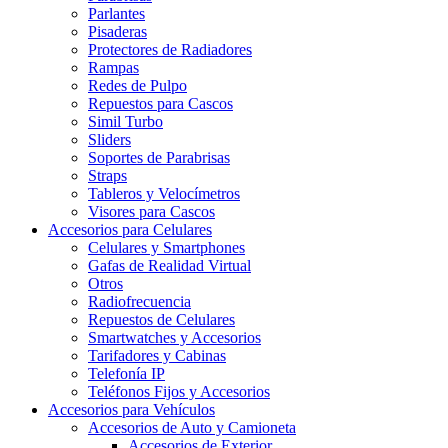
Parlantes
Pisaderas
Protectores de Radiadores
Rampas
Redes de Pulpo
Repuestos para Cascos
Simil Turbo
Sliders
Soportes de Parabrisas
Straps
Tableros y Velocímetros
Visores para Cascos
Accesorios para Celulares
Celulares y Smartphones
Gafas de Realidad Virtual
Otros
Radiofrecuencia
Repuestos de Celulares
Smartwatches y Accesorios
Tarifadores y Cabinas
Telefonía IP
Teléfonos Fijos y Accesorios
Accesorios para Vehículos
Accesorios de Auto y Camioneta
Accesorios de Exterior