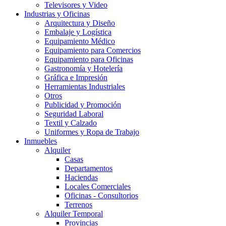
Televisores y Video
Industrias y Oficinas
Arquitectura y Diseño
Embalaje y Logística
Equipamiento Médico
Equipamiento para Comercios
Equipamiento para Oficinas
Gastronomía y Hotelería
Gráfica e Impresión
Herramientas Industriales
Otros
Publicidad y Promoción
Seguridad Laboral
Textil y Calzado
Uniformes y Ropa de Trabajo
Inmuebles
Alquiler
Casas
Departamentos
Haciendas
Locales Comerciales
Oficinas - Consultorios
Terrenos
Alquiler Temporal
Provincias