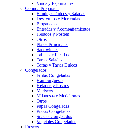
Vinos y Espumantes
Comida Preparada
Bandejas Dulces y Saladas
Desayunos y Meriendas
Empanadas
Entradas y Acompañamientos
Helados y Postres
Otros
Platos Principales
Sandwiches
Tablas de Picadas
Tartas Saladas
Tortas y Tartas Dulces
Congelados
Frutas Congeladas
Hamburguesas
Helados y Postres
Mariscos
Milanesas y Medallones
Otros
Papas Congeladas
Pizzas Congeladas
Snacks Congelados
Vegetales Congelados
Frescos