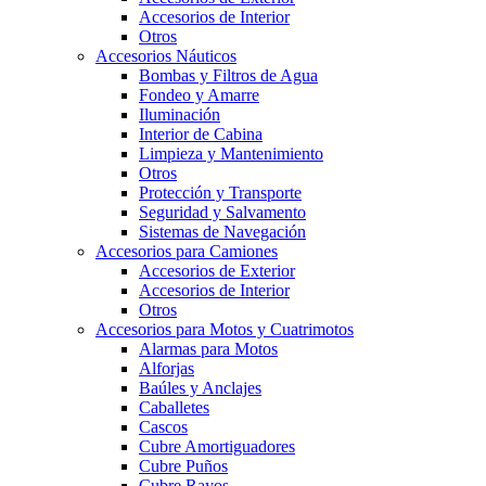
Accesorios de Interior
Otros
Accesorios Náuticos
Bombas y Filtros de Agua
Fondeo y Amarre
Iluminación
Interior de Cabina
Limpieza y Mantenimiento
Otros
Protección y Transporte
Seguridad y Salvamento
Sistemas de Navegación
Accesorios para Camiones
Accesorios de Exterior
Accesorios de Interior
Otros
Accesorios para Motos y Cuatrimotos
Alarmas para Motos
Alforjas
Baúles y Anclajes
Caballetes
Cascos
Cubre Amortiguadores
Cubre Puños
Cubre Rayos