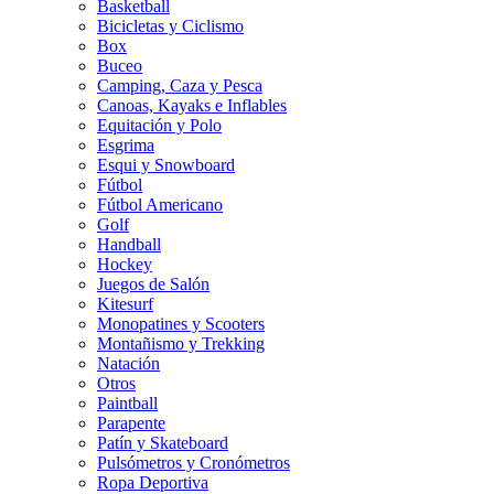
Basketball
Bicicletas y Ciclismo
Box
Buceo
Camping, Caza y Pesca
Canoas, Kayaks e Inflables
Equitación y Polo
Esgrima
Esqui y Snowboard
Fútbol
Fútbol Americano
Golf
Handball
Hockey
Juegos de Salón
Kitesurf
Monopatines y Scooters
Montañismo y Trekking
Natación
Otros
Paintball
Parapente
Patín y Skateboard
Pulsómetros y Cronómetros
Ropa Deportiva