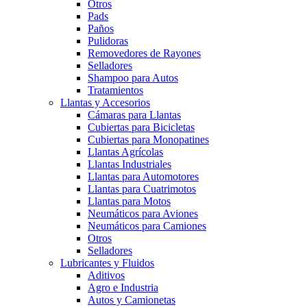
Otros
Pads
Paños
Pulidoras
Removedores de Rayones
Selladores
Shampoo para Autos
Tratamientos
Llantas y Accesorios
Cámaras para Llantas
Cubiertas para Bicicletas
Cubiertas para Monopatines
Llantas Agrícolas
Llantas Industriales
Llantas para Automotores
Llantas para Cuatrimotos
Llantas para Motos
Neumáticos para Aviones
Neumáticos para Camiones
Otros
Selladores
Lubricantes y Fluidos
Aditivos
Agro e Industria
Autos y Camionetas