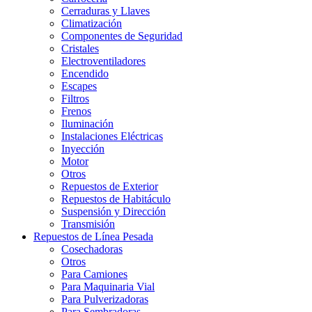
Cerraduras y Llaves
Climatización
Componentes de Seguridad
Cristales
Electroventiladores
Encendido
Escapes
Filtros
Frenos
Iluminación
Instalaciones Eléctricas
Inyección
Motor
Otros
Repuestos de Exterior
Repuestos de Habitáculo
Suspensión y Dirección
Transmisión
Repuestos de Línea Pesada
Cosechadoras
Otros
Para Camiones
Para Maquinaria Vial
Para Pulverizadoras
Para Sembradoras