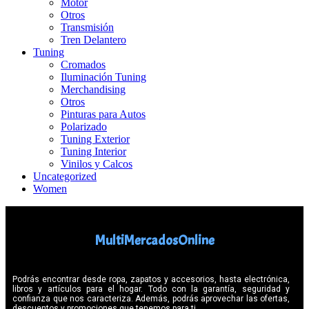
Motor
Otros
Transmisión
Tren Delantero
Tuning
Cromados
Iluminación Tuning
Merchandising
Otros
Pinturas para Autos
Polarizado
Tuning Exterior
Tuning Interior
Vinilos y Calcos
Uncategorized
Women
MultiMercadosOnline
Podrás encontrar desde ropa, zapatos y accesorios, hasta electrónica,
libros y artículos para el hogar. Todo con la garantía, seguridad y
confianza que nos caracteriza. Además, podrás aprovechar las ofertas,
descuentos y promociones que tenemos para ti.