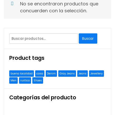
No se encontraron productos que
concuerden con la selección.
Buscar
Buscar
por:
Product tags
buena localidad
casa
Denim
Gray Jeans
Jeans
Jewellery
Men
rustica
Shoes
Categorías del producto