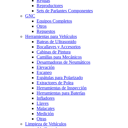
Rejillas
Reproductores
Sets de Parlantes Componentes
GNC
Equipos Completos
Otros
Repuestos
Herramientas para Vehículos
Bateas de Ultrasonido
Bocallaves y Accesorios
Cabinas de Pintura
Camillas para Mecánicos
Desarmadoras de Neumáticos
Elevación
Escaneo
Espátulas para Polarizado
Extractores de Polea
Herramientas de Inspección
Herramientas para Baterías
Infladores
Llaves
Malacates
Medición
Otras
Limpieza de Vehículos