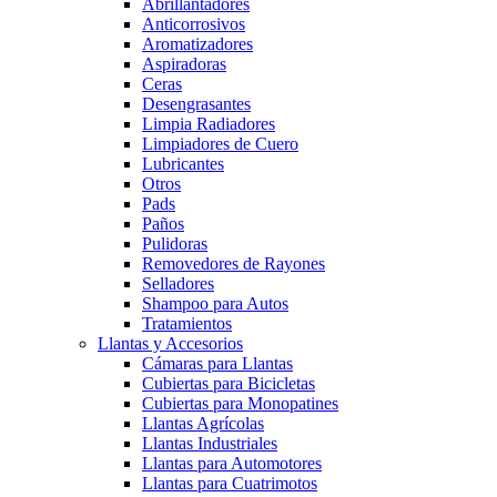
Abrillantadores
Anticorrosivos
Aromatizadores
Aspiradoras
Ceras
Desengrasantes
Limpia Radiadores
Limpiadores de Cuero
Lubricantes
Otros
Pads
Paños
Pulidoras
Removedores de Rayones
Selladores
Shampoo para Autos
Tratamientos
Llantas y Accesorios
Cámaras para Llantas
Cubiertas para Bicicletas
Cubiertas para Monopatines
Llantas Agrícolas
Llantas Industriales
Llantas para Automotores
Llantas para Cuatrimotos