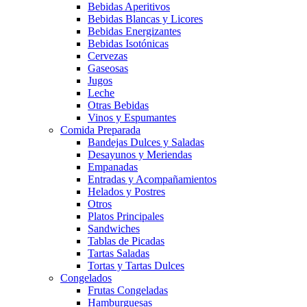
Bebidas Aperitivos
Bebidas Blancas y Licores
Bebidas Energizantes
Bebidas Isotónicas
Cervezas
Gaseosas
Jugos
Leche
Otras Bebidas
Vinos y Espumantes
Comida Preparada
Bandejas Dulces y Saladas
Desayunos y Meriendas
Empanadas
Entradas y Acompañamientos
Helados y Postres
Otros
Platos Principales
Sandwiches
Tablas de Picadas
Tartas Saladas
Tortas y Tartas Dulces
Congelados
Frutas Congeladas
Hamburguesas