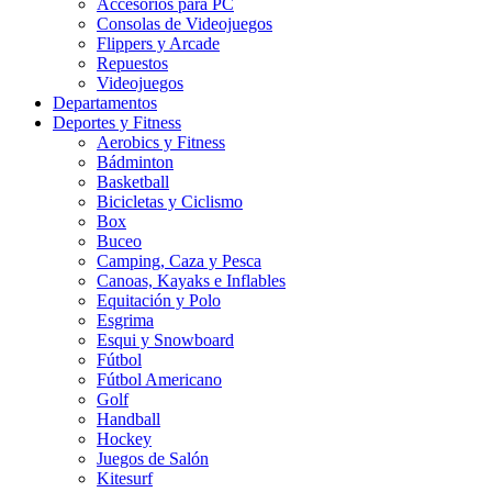
Accesorios para PC
Consolas de Videojuegos
Flippers y Arcade
Repuestos
Videojuegos
Departamentos
Deportes y Fitness
Aerobics y Fitness
Bádminton
Basketball
Bicicletas y Ciclismo
Box
Buceo
Camping, Caza y Pesca
Canoas, Kayaks e Inflables
Equitación y Polo
Esgrima
Esqui y Snowboard
Fútbol
Fútbol Americano
Golf
Handball
Hockey
Juegos de Salón
Kitesurf