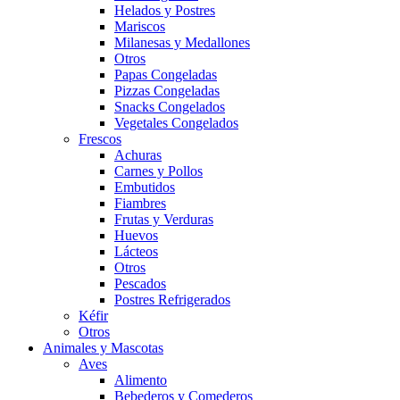
Helados y Postres
Mariscos
Milanesas y Medallones
Otros
Papas Congeladas
Pizzas Congeladas
Snacks Congelados
Vegetales Congelados
Frescos
Achuras
Carnes y Pollos
Embutidos
Fiambres
Frutas y Verduras
Huevos
Lácteos
Otros
Pescados
Postres Refrigerados
Kéfir
Otros
Animales y Mascotas
Aves
Alimento
Bebederos y Comederos