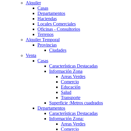
Alquiler
Casas
Departamentos
Haciendas
Locales Comerciales
Oficinas - Consultorios
Terrenos
Alquiler Temporal
Provincias
Ciudades
Venta
Casas
Características Destacadas
Información Zona
Areas Verdes
Comercio
Educación
Salud
Transporte
Superficie :Metros cuadrados
Departamentos
Características Destacadas
Información Zona:
Areas Verdes
Comercio