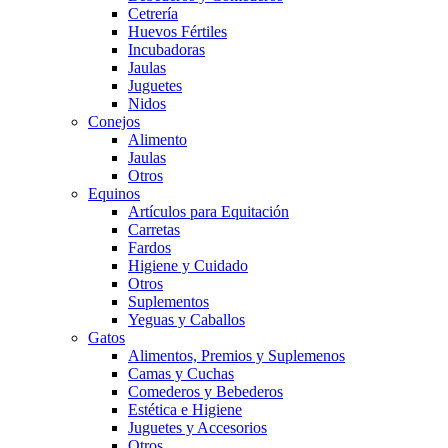
Cetrería
Huevos Fértiles
Incubadoras
Jaulas
Juguetes
Nidos
Conejos
Alimento
Jaulas
Otros
Equinos
Artículos para Equitación
Carretas
Fardos
Higiene y Cuidado
Otros
Suplementos
Yeguas y Caballos
Gatos
Alimentos, Premios y Suplemenos
Camas y Cuchas
Comederos y Bebederos
Estética e Higiene
Juguetes y Accesorios
Otros