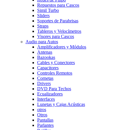
Repuestos para Cascos
Simil Turbo
Sliders
Soportes de Parabrisas
Straps
Tableros y Velocímetros
Visores para Cascos
Audio para Autos
Amplificadores y Módulos
Antenas
Bazookas
Cables y Conectores
Capacitores
Controles Remotos
Cornetas
Drivers
DVD Para Techos
Ecualizadores
Interfaces
Lunetas y Cajas Acústicas
otros
Otros
Pantallas
Parlantes