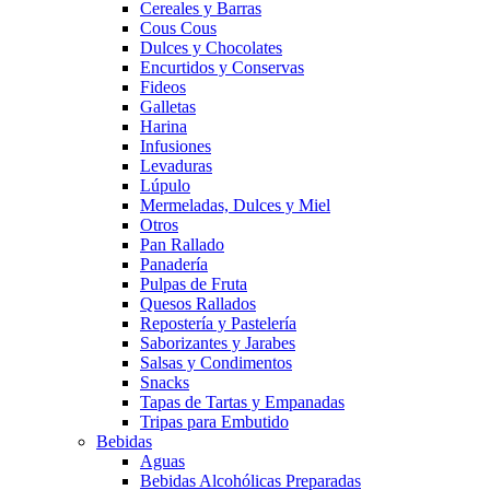
Cereales y Barras
Cous Cous
Dulces y Chocolates
Encurtidos y Conservas
Fideos
Galletas
Harina
Infusiones
Levaduras
Lúpulo
Mermeladas, Dulces y Miel
Otros
Pan Rallado
Panadería
Pulpas de Fruta
Quesos Rallados
Repostería y Pastelería
Saborizantes y Jarabes
Salsas y Condimentos
Snacks
Tapas de Tartas y Empanadas
Tripas para Embutido
Bebidas
Aguas
Bebidas Alcohólicas Preparadas