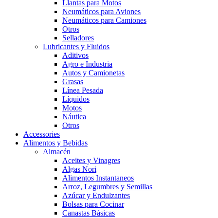
Llantas para Motos
Neumáticos para Aviones
Neumáticos para Camiones
Otros
Selladores
Lubricantes y Fluidos
Aditivos
Agro e Industria
Autos y Camionetas
Grasas
Línea Pesada
Líquidos
Motos
Náutica
Otros
Accessories
Alimentos y Bebidas
Almacén
Aceites y Vinagres
Algas Nori
Alimentos Instantaneos
Arroz, Legumbres y Semillas
Azúcar y Endulzantes
Bolsas para Cocinar
Canastas Básicas