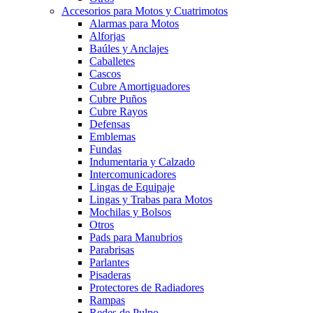
Accesorios para Motos y Cuatrimotos
Alarmas para Motos
Alforjas
Baúles y Anclajes
Caballetes
Cascos
Cubre Amortiguadores
Cubre Puños
Cubre Rayos
Defensas
Emblemas
Fundas
Indumentaria y Calzado
Intercomunicadores
Lingas de Equipaje
Lingas y Trabas para Motos
Mochilas y Bolsos
Otros
Pads para Manubrios
Parabrisas
Parlantes
Pisaderas
Protectores de Radiadores
Rampas
Redes de Pulpo