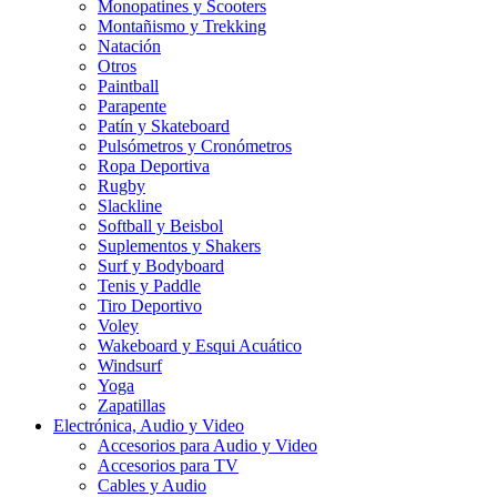
Monopatines y Scooters
Montañismo y Trekking
Natación
Otros
Paintball
Parapente
Patín y Skateboard
Pulsómetros y Cronómetros
Ropa Deportiva
Rugby
Slackline
Softball y Beisbol
Suplementos y Shakers
Surf y Bodyboard
Tenis y Paddle
Tiro Deportivo
Voley
Wakeboard y Esqui Acuático
Windsurf
Yoga
Zapatillas
Electrónica, Audio y Video
Accesorios para Audio y Video
Accesorios para TV
Cables y Audio