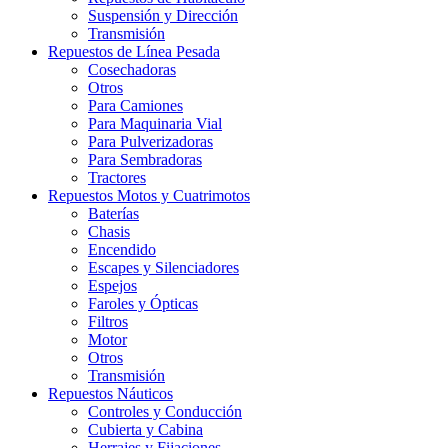
Suspensión y Dirección
Transmisión
Repuestos de Línea Pesada
Cosechadoras
Otros
Para Camiones
Para Maquinaria Vial
Para Pulverizadoras
Para Sembradoras
Tractores
Repuestos Motos y Cuatrimotos
Baterías
Chasis
Encendido
Escapes y Silenciadores
Espejos
Faroles y Ópticas
Filtros
Motor
Otros
Transmisión
Repuestos Náuticos
Controles y Conducción
Cubierta y Cabina
Herrajes y Fijaciones