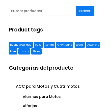
Buscar
Product tags
buena localidad
casa
Denim
Gray Jeans
Jeans
Jewellery
Men
rustica
Shoes
Categorías del producto
ACC para Motos y Cuatrimotos
Alarmas para Motos
Alforjas