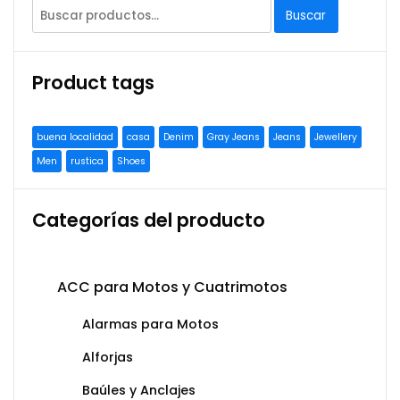
Buscar
Product tags
buena localidad
casa
Denim
Gray Jeans
Jeans
Jewellery
Men
rustica
Shoes
Categorías del producto
ACC para Motos y Cuatrimotos
Alarmas para Motos
Alforjas
Baúles y Anclajes