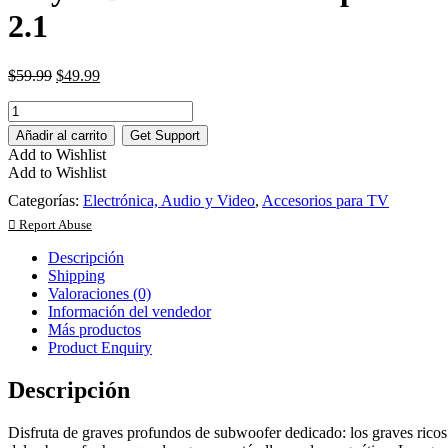
2.1
$
59.99
$
49.99
Saiyin
Barras
Añadir al carrito
Get Support
de
Add to Wishlist
sonido
Add to Wishlist
para
TV
Categorías:
Electrónica, Audio y Video
,
Accesorios para TV
con
Report Abuse
subwoofer,
barra
Descripción
de
Shipping
sonido
Valoraciones (0)
pequeña
Información del vendedor
de
Más productos
graves
Product Enquiry
profundos
2.1
Descripción
cantidad
Disfruta de graves profundos de subwoofer dedicado: los graves ricos