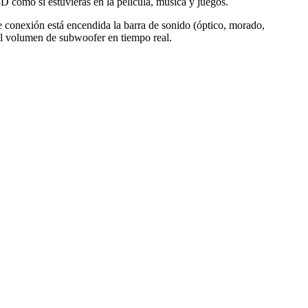
D como si estuvieras en la película, música y juegos.
 conexión está encendida la barra de sonido (óptico, morado,
 el volumen de subwoofer en tiempo real.