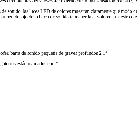
es circundantes del subwoofer externo crean una sensación realista y 3
as de sonido, las luces LED de colores muestran claramente qué modo de
 volumen debajo de la barra de sonido te recuerda el volumen maestro o
ofer, barra de sonido pequeña de graves profundos 2.1”
gatorios están marcados con
*