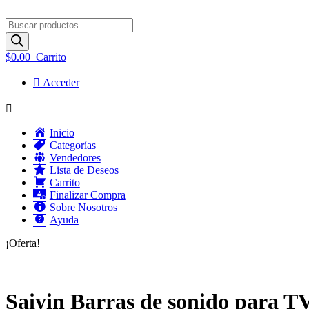
Búsqueda
de
productos
$
0.00
Carrito
Acceder
Menú
Inicio
Categorías
Vendedores
Lista de Deseos
Carrito
Finalizar Compra
Sobre Nosotros
Ayuda
¡Oferta!
Saiyin Barras de sonido para T